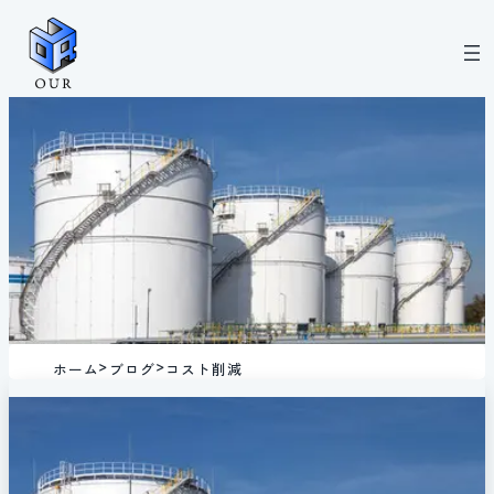
内
容
を
ス
キ
ッ
プ
ホーム
ブログ
コスト削減