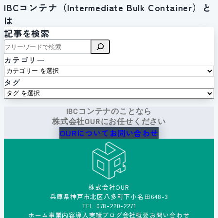
IBCコンテナ（Intermediate Bulk Container）と
は
記事を検索
検
索
カテゴリー
タグ
IBCコンテナのことなら
株式会社OURにお任せください
OURについて
お問い合わせ
株式会社OUR
兵庫県神戸市北区八多町下小名田648-3
TEL 078-220-2271
ホーム
事業内容
導入実績
ブログ
会社概要
お問い合わせ